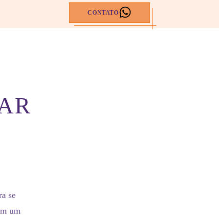
CONTATO
ÇAR
ra se
com um