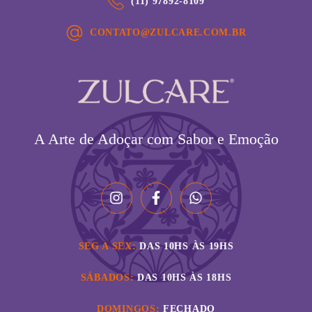
(11) 97892-8109
CONTATO@ZULCARE.COM.BR
A Arte de Adoçar com Sabor e Emoção
SEG A SEX:
DAS 10HS ÀS 19HS
SÁBADOS:
DAS 10HS ÀS 18HS
DOMINGOS:
FECHADO